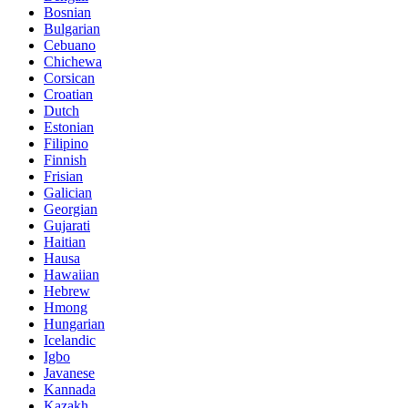
Bosnian
Bulgarian
Cebuano
Chichewa
Corsican
Croatian
Dutch
Estonian
Filipino
Finnish
Frisian
Galician
Georgian
Gujarati
Haitian
Hausa
Hawaiian
Hebrew
Hmong
Hungarian
Icelandic
Igbo
Javanese
Kannada
Kazakh