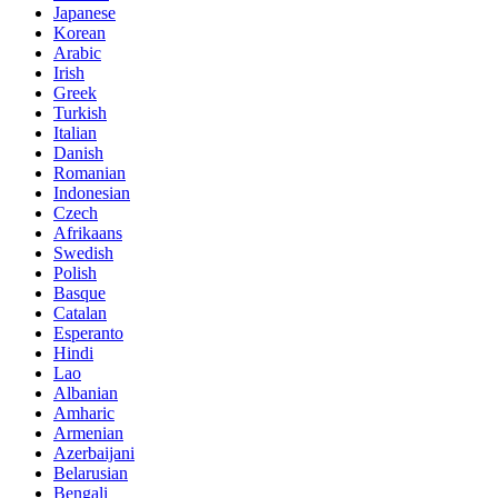
Japanese
Korean
Arabic
Irish
Greek
Turkish
Italian
Danish
Romanian
Indonesian
Czech
Afrikaans
Swedish
Polish
Basque
Catalan
Esperanto
Hindi
Lao
Albanian
Amharic
Armenian
Azerbaijani
Belarusian
Bengali